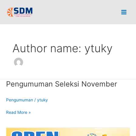
Skip
to
content
Author name: ytuky
Pengumuman Seleksi November
Pengumuman
Seleksi
November
Pengumuman
/
ytuky
Read More »
Lowongan